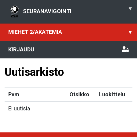
▾
SEURANAVIGOINTI
MIEHET 2/AKATEMIA
▾
KIRJAUDU
Uutisarkisto
Pvm
Otsikko
Luokittelu
Ei uutisia