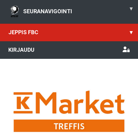
▾
SEURANAVIGOINTI
JEPPIS FBC
▾
KIRJAUDU
Previous
Nex