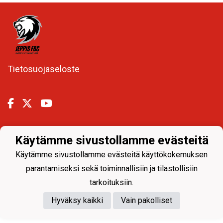
Tietosuojaseloste
Käytämme sivustollamme evästeitä
Powered by
Käytämme sivustollamme evästeitä käyttökokemuksen
parantamiseksi sekä toiminnallisiin ja tilastollisiin
tarkoituksiin.
Hyväksy kaikki
Vain pakolliset