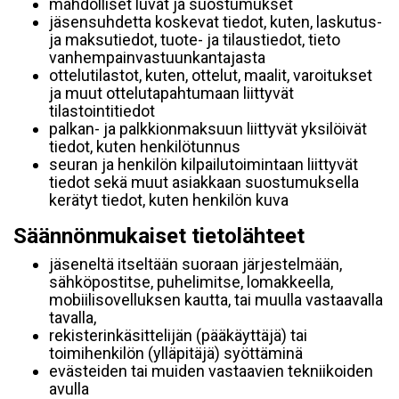
mahdolliset luvat ja suostumukset
jäsensuhdetta koskevat tiedot, kuten, laskutus-
ja maksutiedot, tuote- ja tilaustiedot, tieto
vanhempainvastuunkantajasta
ottelutilastot, kuten, ottelut, maalit, varoitukset
ja muut ottelutapahtumaan liittyvät
tilastointitiedot
palkan- ja palkkionmaksuun liittyvät yksilöivät
tiedot, kuten henkilötunnus
seuran ja henkilön kilpailutoimintaan liittyvät
tiedot sekä muut asiakkaan suostumuksella
kerätyt tiedot, kuten henkilön kuva
Säännönmukaiset tietolähteet
jäseneltä itseltään suoraan järjestelmään,
sähköpostitse, puhelimitse, lomakkeella,
mobiilisovelluksen kautta, tai muulla vastaavalla
tavalla,
rekisterinkäsittelijän (pääkäyttäjä) tai
toimihenkilön (ylläpitäjä) syöttäminä
evästeiden tai muiden vastaavien tekniikoiden
avulla