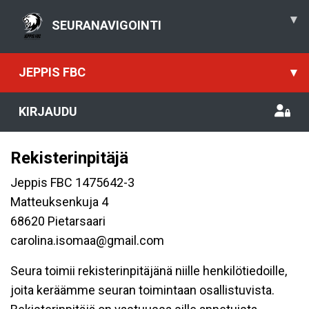
▾
SEURANAVIGOINTI
JEPPIS FBC
▾
KIRJAUDU
Rekisterinpitäjä
Jeppis FBC 1475642-3
Matteuksenkuja 4
68620 Pietarsaari
carolina.isomaa@gmail.com
Seura toimii rekisterinpitäjänä niille henkilötiedoille,
joita keräämme seuran toimintaan osallistuvista.