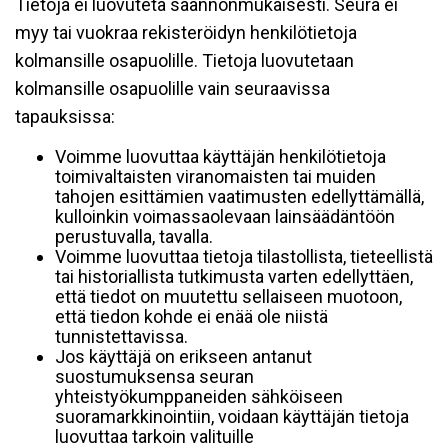
Tietoja ei luovuteta säännönmukaisesti. Seura ei
myy tai vuokraa rekisteröidyn henkilötietoja
kolmansille osapuolille. Tietoja luovutetaan
kolmansille osapuolille vain seuraavissa
tapauksissa:
Voimme luovuttaa käyttäjän henkilötietoja
toimivaltaisten viranomaisten tai muiden
tahojen esittämien vaatimusten edellyttämällä,
kulloinkin voimassaolevaan lainsäädäntöön
perustuvalla, tavalla.
Voimme luovuttaa tietoja tilastollista, tieteellistä
tai historiallista tutkimusta varten edellyttäen,
että tiedot on muutettu sellaiseen muotoon,
että tiedon kohde ei enää ole niistä
tunnistettavissa.
Jos käyttäjä on erikseen antanut
suostumuksensa seuran
yhteistyökumppaneiden sähköiseen
suoramarkkinointiin, voidaan käyttäjän tietoja
luovuttaa tarkoin valituille