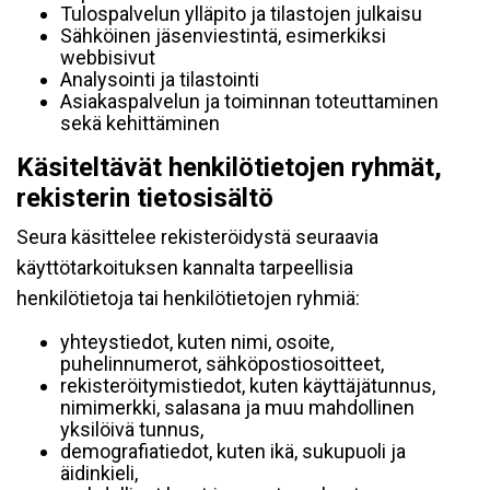
Tulospalvelun ylläpito ja tilastojen julkaisu
Sähköinen jäsenviestintä, esimerkiksi
webbisivut
Analysointi ja tilastointi
Asiakaspalvelun ja toiminnan toteuttaminen
sekä kehittäminen
Käsiteltävät henkilötietojen ryhmät,
rekisterin tietosisältö
Seura käsittelee rekisteröidystä seuraavia
käyttötarkoituksen kannalta tarpeellisia
henkilötietoja tai henkilötietojen ryhmiä:
yhteystiedot, kuten nimi, osoite,
puhelinnumerot, sähköpostiosoitteet,
rekisteröitymistiedot, kuten käyttäjätunnus,
nimimerkki, salasana ja muu mahdollinen
yksilöivä tunnus,
demografiatiedot, kuten ikä, sukupuoli ja
äidinkieli,