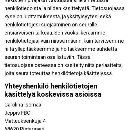
Rekisterinpitäjä on vastuussa sille annetuista
henkilötiedoista ja niiden käsittelystä. Tietosuojassa
kyse on luottamuksesta, ja yksityisyytesi sekä
henkilötietojesi suojaaminen on seuralle
ensiarvoisen tärkeää. Sen vuoksi keräämme
henkilötietojasi vain niissä määrin, kuin tarvitsemme
niitä ylläpitääksemme ja hoitaaksemme suhdetta
seuran toimintaan osallistuviin. Tässä
tietosuojaselosteessa on käsitelty niitä periaatteita,
joita seura toteuttaa henkilötietoja käsittelyssä.
Yhteyshenkilö henkilötietojen
käsittelyä koskevissa asioissa
Carolina Isomaa
Jeppis FBC
Matteuksenkuja 4
68620 Pietarsaari