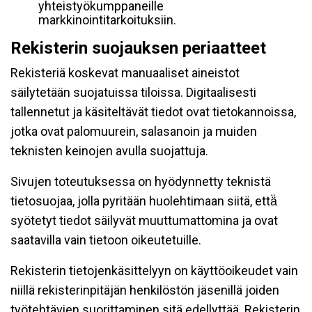
yhteistyökumppaneille
markkinointitarkoituksiin.
Rekisterin suojauksen periaatteet
Rekisteriä koskevat manuaaliset aineistot
säilytetään suojatuissa tiloissa. Digitaalisesti
tallennetut ja käsiteltävät tiedot ovat tietokannoissa,
jotka ovat palomuurein, salasanoin ja muiden
teknisten keinojen avulla suojattuja.
Sivujen toteutuksessa on hyödynnetty teknistä
tietosuojaa, jolla pyritään huolehtimaan siitä, että̈
syötetyt tiedot säilyvät muuttumattomina ja ovat
saatavilla vain tietoon oikeutetuille.
Rekisterin tietojenkäsittelyyn on käyttöoikeudet vain
niillä rekisterinpitäjän henkilöstön jäsenillä joiden
työtehtävien suorittaminen sitä edellyttää. Rekisterin