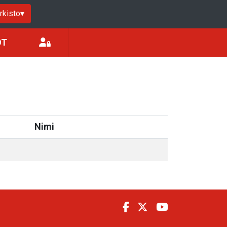
rkisto
▾
ÖT
Nimi