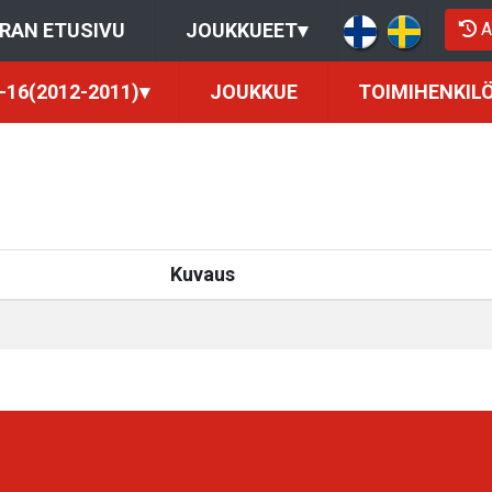
A
RAN ETUSIVU
JOUKKUEET
▾
-16(2012-2011)
▾
JOUKKUE
TOIMIHENKIL
Kuvaus