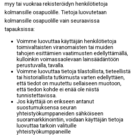
myy tai vuokraa rekisteröidyn henkilötietoja
kolmansille osapuolille. Tietoja luovutetaan
kolmansille osapuolille vain seuraavissa
tapauksissa:
Voimme luovuttaa käyttäjän henkilötietoja
toimivaltaisten viranomaisten tai muiden
tahojen esittämien vaatimusten edellyttämällä,
kulloinkin voimassaolevaan lainsäädäntöön
perustuvalla, tavalla.
Voimme luovuttaa tietoja tilastollista, tieteellistä
tai historiallista tutkimusta varten edellyttäen,
että tiedot on muutettu sellaiseen muotoon,
että tiedon kohde ei enää ole niistä
tunnistettavissa.
Jos käyttäjä on erikseen antanut
suostumuksensa seuran
yhteistyökumppaneiden sähköiseen
suoramarkkinointiin, voidaan käyttäjän tietoja
luovuttaa tarkoin valituille
yhteistyökumppaneille