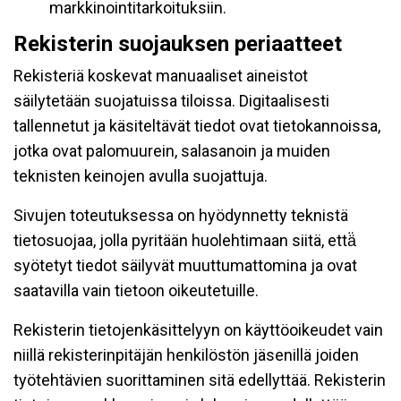
markkinointitarkoituksiin.
Rekisterin suojauksen periaatteet
Rekisteriä koskevat manuaaliset aineistot
säilytetään suojatuissa tiloissa. Digitaalisesti
tallennetut ja käsiteltävät tiedot ovat tietokannoissa,
jotka ovat palomuurein, salasanoin ja muiden
teknisten keinojen avulla suojattuja.
Sivujen toteutuksessa on hyödynnetty teknistä
tietosuojaa, jolla pyritään huolehtimaan siitä, että̈
syötetyt tiedot säilyvät muuttumattomina ja ovat
saatavilla vain tietoon oikeutetuille.
Rekisterin tietojenkäsittelyyn on käyttöoikeudet vain
niillä rekisterinpitäjän henkilöstön jäsenillä joiden
työtehtävien suorittaminen sitä edellyttää. Rekisterin