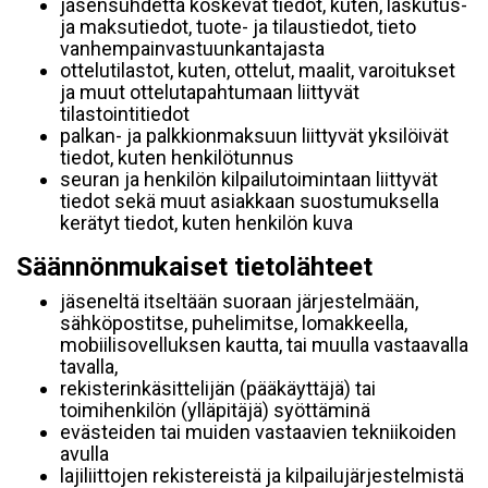
jäsensuhdetta koskevat tiedot, kuten, laskutus-
ja maksutiedot, tuote- ja tilaustiedot, tieto
vanhempainvastuunkantajasta
ottelutilastot, kuten, ottelut, maalit, varoitukset
ja muut ottelutapahtumaan liittyvät
tilastointitiedot
palkan- ja palkkionmaksuun liittyvät yksilöivät
tiedot, kuten henkilötunnus
seuran ja henkilön kilpailutoimintaan liittyvät
tiedot sekä muut asiakkaan suostumuksella
kerätyt tiedot, kuten henkilön kuva
Säännönmukaiset tietolähteet
jäseneltä itseltään suoraan järjestelmään,
sähköpostitse, puhelimitse, lomakkeella,
mobiilisovelluksen kautta, tai muulla vastaavalla
tavalla,
rekisterinkäsittelijän (pääkäyttäjä) tai
toimihenkilön (ylläpitäjä) syöttäminä
evästeiden tai muiden vastaavien tekniikoiden
avulla
lajiliittojen rekistereistä ja kilpailujärjestelmistä