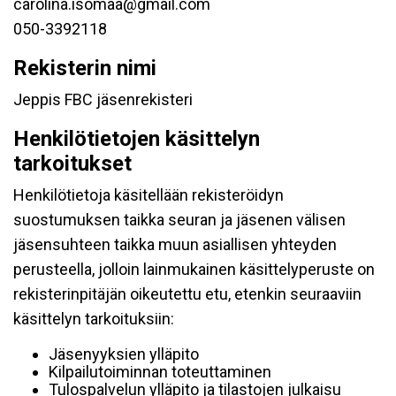
carolina.isomaa@gmail.com
050-3392118
Rekisterin nimi
Jeppis FBC jäsenrekisteri
Henkilötietojen käsittelyn
tarkoitukset
Henkilötietoja käsitellään rekisteröidyn
suostumuksen taikka seuran ja jäsenen välisen
jäsensuhteen taikka muun asiallisen yhteyden
perusteella, jolloin lainmukainen käsittelyperuste on
rekisterinpitäjän oikeutettu etu, etenkin seuraaviin
käsittelyn tarkoituksiin:
Jäsenyyksien ylläpito
Kilpailutoiminnan toteuttaminen
Tulospalvelun ylläpito ja tilastojen julkaisu