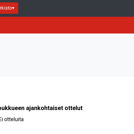
rkisto
▾
oukkueen ajankohtaiset ottelut
Ei otteluita