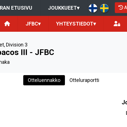
A
RAN ETUSIVU
JOUKKUEET
▾
JFBC
▾
YHTEYSTIEDOT
▾
et
,
Division 3
bacos III - JFBC
ihaka
Otteluennakko
Otteluraportti
J