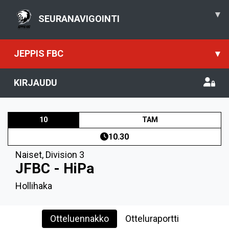
▾
SEURANAVIGOINTI
JEPPIS FBC
▾
KIRJAUDU
10
TAM
10.30
Naiset
,
Division 3
JFBC - HiPa
Hollihaka
Otteluennakko
Otteluraportti