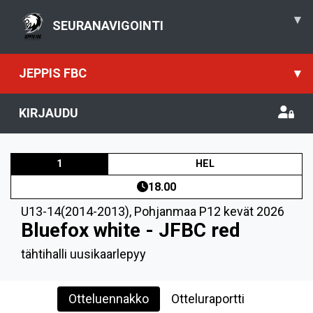
▾
SEURANAVIGOINTI
JEPPIS FBC
▾
KIRJAUDU
1
HEL
18.00
U13-14(2014-2013)
,
Pohjanmaa P12 kevät 2026
Bluefox white - JFBC red
tähtihalli uusikaarlepyy
Otteluennakko
Otteluraportti