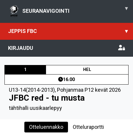
▾
SEURANAVIGOINTI
JEPPIS FBC
▾
KIRJAUDU
1
HEL
16.00
U13-14(2014-2013)
,
Pohjanmaa P12 kevät 2026
JFBC red - tu musta
tähtihalli uusikaarlepyy
Otteluennakko
Otteluraportti