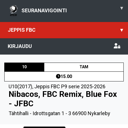
▾
SEURANAVIGOINTI
JEPPIS FBC
▾
KIRJAUDU
10
TAM
15.00
U10(2017)
,
Jeppis FBC P9 serie 2025-2026
Nibacos, FBC Remix, Blue Fox
- JFBC
Tähtihalli - Idrottsgatan 1 - 3 66900 Nykarleby