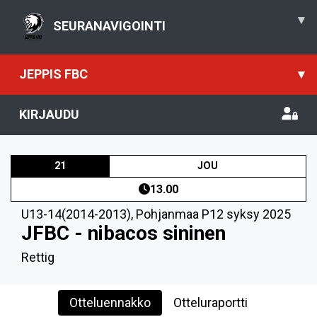
▾
SEURANAVIGOINTI
JEPPIS FBC
▾
KIRJAUDU
21
JOU
13.00
U13-14(2014-2013)
,
Pohjanmaa P12 syksy 2025
JFBC - nibacos sininen
Rettig
Otteluennakko
Otteluraportti