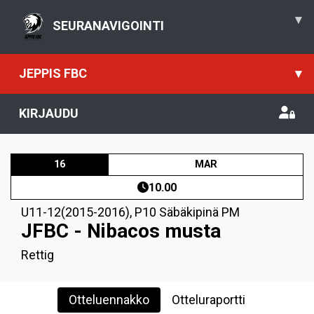
▾
SEURANAVIGOINTI
JEPPIS FBC
▾
KIRJAUDU
16
MAR
10.00
U11-12(2015-2016)
,
P10 Säbäkipinä PM
JFBC - Nibacos musta
Rettig
Otteluennakko
Otteluraportti