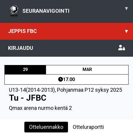
▾
SEURANAVIGOINTI
JEPPIS FBC
▾
KIRJAUDU
29
MAR
17.00
U13-14(2014-2013)
,
Pohjanmaa P12 syksy 2025
Tu - JFBC
Qmax arena nurmo kentä 2
Otteluennakko
Otteluraportti