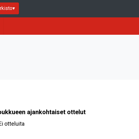
rkisto
▾
oukkueen ajankohtaiset ottelut
Ei otteluita