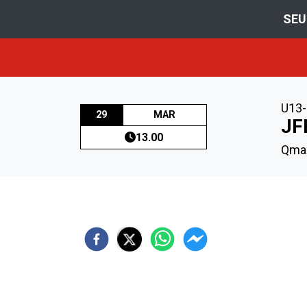
SEU
U13-
29
MAR
JF
13.00
Qmax