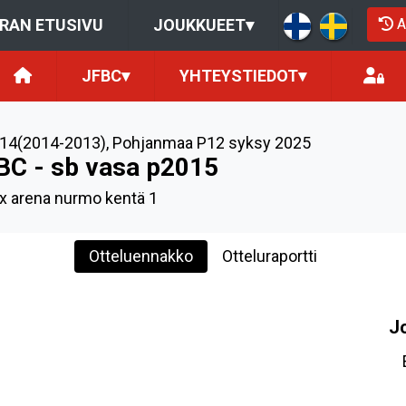
A
RAN ETUSIVU
JOUKKUEET
▾
JFBC
▾
YHTEYSTIEDOT
▾
14(2014-2013)
,
Pohjanmaa P12 syksy 2025
BC - sb vasa p2015
 arena nurmo kentä 1
Otteluennakko
Otteluraportti
J