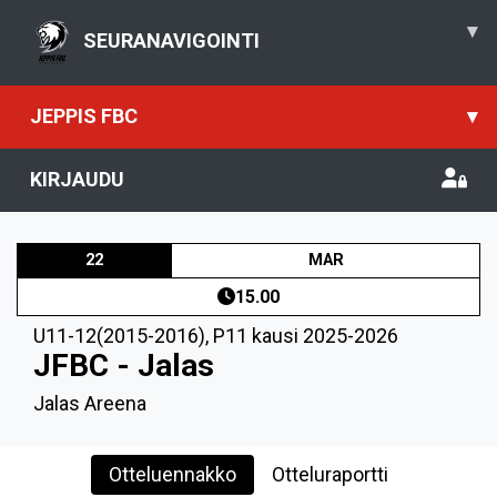
▾
SEURANAVIGOINTI
JEPPIS FBC
▾
KIRJAUDU
22
MAR
15.00
U11-12(2015-2016)
,
P11 kausi 2025-2026
JFBC - Jalas
Jalas Areena
Otteluennakko
Otteluraportti