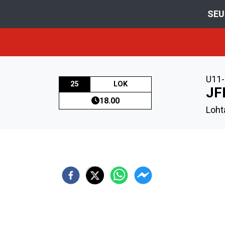
SEU
U11-
25
LOK
JF
18.00
Loht