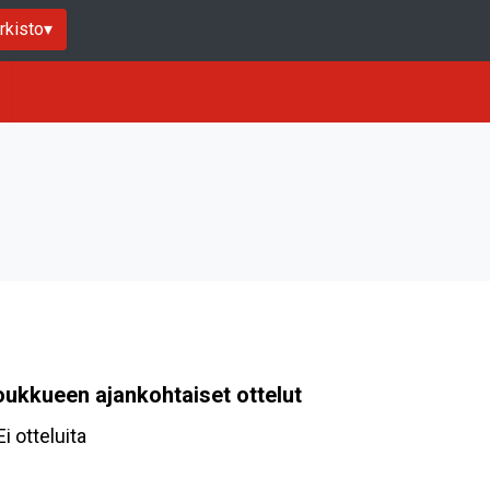
rkisto
▾
oukkueen ajankohtaiset ottelut
Ei otteluita