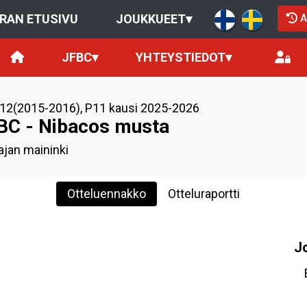
A
RAN ETUSIVU
JOUKKUEET
▾
JFBC
▾
YHTEYSTIEDOT
▾
12(2015-2016)
,
P11 kausi 2025-2026
BC - Nibacos musta
ajan maininki
Otteluennakko
Otteluraportti
J