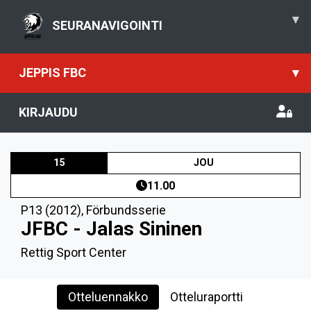
▾
SEURANAVIGOINTI
JEPPIS FBC
▾
KIRJAUDU
15
JOU
11.00
P13 (2012)
,
Förbundsserie
JFBC - Jalas Sininen
Rettig Sport Center
Otteluennakko
Otteluraportti