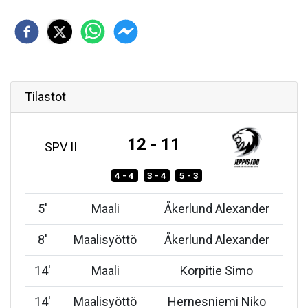
Tilastot
12 - 11
SPV II
4 - 4
3 - 4
5 - 3
5
'
Maali
Åkerlund Alexander
8
'
Maalisyöttö
Åkerlund Alexander
14
'
Maali
Korpitie Simo
14
'
Maalisyöttö
Hernesniemi Niko