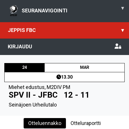
▾
SEURANAVIGOINTI
JEPPIS FBC
▾
KIRJAUDU
24
MAR
13.30
Miehet edustus
,
M2DIV PM
SPV II - JFBC
12 - 11
Seinäjoen Urheilutalo
Otteluennakko
Otteluraportti