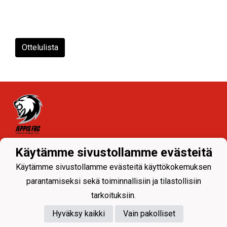
Ottelulista
Tietosuojaseloste
Käytämme sivustollamme evästeitä
Käytämme sivustollamme evästeitä käyttökokemuksen
parantamiseksi sekä toiminnallisiin ja tilastollisiin
tarkoituksiin.
Hyväksy kaikki
Vain pakolliset
Powered by