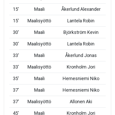
15
'
Maali
Åkerlund Alexander
15
'
Maalisyöttö
Lantela Robin
30
'
Maali
Björkström Kevin
30
'
Maalisyöttö
Lantela Robin
33
'
Maali
Åkerlund Jonas
33
'
Maalisyöttö
Kronholm Jori
35
'
Maali
Hernesniemi Niko
37
'
Maali
Hernesniemi Niko
37
'
Maalisyöttö
Allonen Aki
45
'
Maali
Kronholm Jori