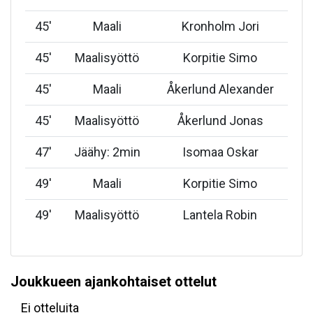
45
'
Maali
Kronholm Jori
45
'
Maalisyöttö
Korpitie Simo
45
'
Maali
Åkerlund Alexander
45
'
Maalisyöttö
Åkerlund Jonas
47
'
Jäähy: 2min
Isomaa Oskar
49
'
Maali
Korpitie Simo
49
'
Maalisyöttö
Lantela Robin
Joukkueen ajankohtaiset ottelut
Ei otteluita