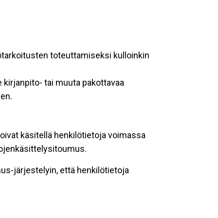
ötarkoitusten toteuttamiseksi kulloinkin
 kirjanpito- tai muuta pakottavaa
een.
oivat käsitellä henkilötietoja voimassa
tojenkäsittelysitoumus.
-järjestelyin, että henkilötietoja