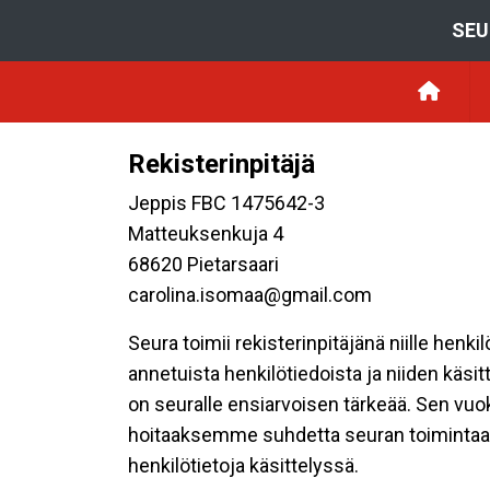
SEU
Rekisterinpitäjä
Jeppis FBC 1475642-3
Matteuksenkuja 4
68620 Pietarsaari
carolina.isomaa@gmail.com
Seura toimii rekisterinpitäjänä niille henk
annetuista henkilötiedoista ja niiden käsi
on seuralle ensiarvoisen tärkeää. Sen vuo
hoitaaksemme suhdetta seuran toimintaan os
henkilötietoja käsittelyssä.