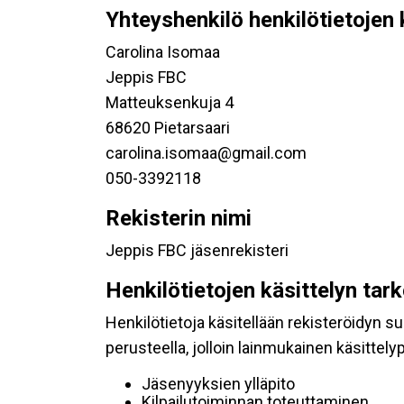
Yhteyshenkilö henkilötietojen 
Carolina Isomaa
Jeppis FBC
Matteuksenkuja 4
68620 Pietarsaari
carolina.isomaa@gmail.com
050-3392118
Rekisterin nimi
Jeppis FBC jäsenrekisteri
Henkilötietojen käsittelyn tar
Henkilötietoja käsitellään rekisteröidyn 
perusteella, jolloin lainmukainen käsittelyp
Jäsenyyksien ylläpito
Kilpailutoiminnan toteuttaminen