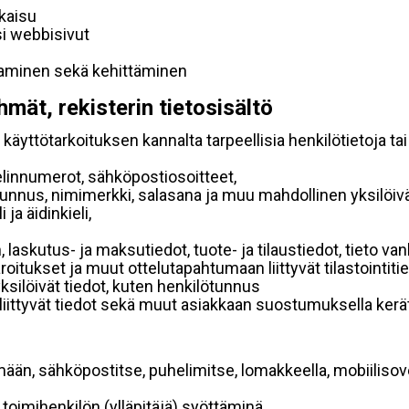
lkaisu
si webbisivut
taminen sekä kehittäminen
hmät, rekisterin tietosisältö
käyttötarkoituksen kannalta tarpeellisia henkilötietoja tai
elinnumerot, sähköpostiosoitteet,
ätunnus, nimimerkki, salasana ja muu mahdollinen yksilöiv
ja äidinkieli,
, laskutus- ja maksutiedot, tuote- ja tilaustiedot, tieto
 varoitukset ja muut ottelutapahtumaan liittyvät tilastointiti
yksilöivät tiedot, kuten henkilötunnus
 liittyvät tiedot sekä muut asiakkaan suostumuksella kerät
mään, sähköpostitse, puhelimitse, lomakkeella, mobiilisove
i toimihenkilön (ylläpitäjä) syöttäminä