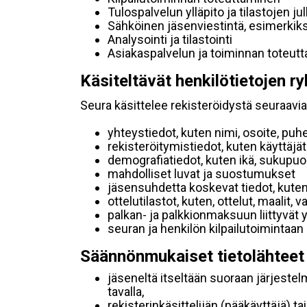
Tulospalvelun ylläpito ja tilastojen ju
Sähköinen jäsenviestintä, esimerkik
Analysointi ja tilastointi
Asiakaspalvelun ja toiminnan toteut
Käsiteltävät henkilötietojen ry
Seura käsittelee rekisteröidystä seuraavia 
yhteystiedot, kuten nimi, osoite, puh
rekisteröitymistiedot, kuten käyttäj
demografiatiedot, kuten ikä, sukupuoli 
mahdolliset luvat ja suostumukset
jäsensuhdetta koskevat tiedot, kuten
ottelutilastot, kuten, ottelut, maalit,
palkan- ja palkkionmaksuun liittyvät 
seuran ja henkilön kilpailutoimintaan
Säännönmukaiset tietolähteet
jäseneltä itseltään suoraan järjestel
tavalla,
rekisterinkäsittelijän (pääkäyttäjä) ta