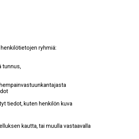
 henkilötietojen ryhmiä:
ä tunnus,
 vanhempainvastuunkantajasta
edot
yt tiedot, kuten henkilön kuva
lluksen kautta, tai muulla vastaavalla