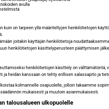
niikoiden avulla
rjestelmistä
an kuin on tarpeen yllä määriteltyjen henkilötietojen käytt
i.
ttämään joitakin käyttäjän henkilötietoja noudattaaksemme
un henkilötietojen käsittelyperusteen päättymisen jälk
teuttamiseksi henkilötietojen käsittely on välttämätöntä, v
 ja heidän kanssaan on tehty erillisen salassapito ja tie
koistaa kolmannelle osapuolelle, jolloin takaamme sopimus
insäädännön mukaisesti ja muutoin asianmukaisesti.
pan talousalueen ulkopuolelle