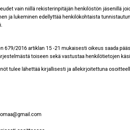
eudet vain niillä rekisterinpitäjän henkilöstön jäsenillä j
nen ja lukeminen edellyttää henkilökohtaista tunnistautum
.
n 679/2016 artiklan 15 -21 mukaisesti oikeus saada pääsy 
t järjestelmästä toiseen sekä vastustaa henkilötietojen käsi
öt tulee lähettää kirjallisesti ja allekirjoitettuna osoitteell
.isomaa@gmail.com