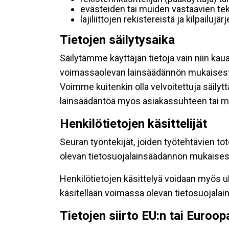
evästeiden tai muiden vastaavien tek
lajiliittojen rekistereistä ja kilpailujä
Tietojen säilytysaika
Säilytämme käyttäjän tietoja vain niin kau
voimassaolevan lainsäädännön mukaisest
Voimme kuitenkin olla velvoitettuja säily
lainsäädäntöä myös asiakassuhteen tai mu
Henkilötietojen käsittelijät
Seuran työntekijät, joiden työtehtävien to
olevan tietosuojalainsäädännön mukaisesti
Henkilötietojen käsittelyä voidaan myös ul
käsitellään voimassa olevan tietosuojala
Tietojen siirto EU:n tai Euroo