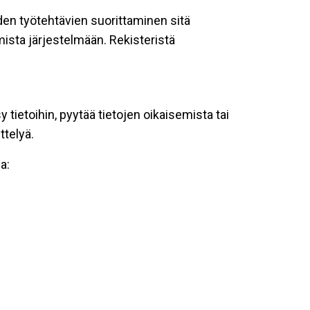
oiden työtehtävien suorittaminen sitä
ista järjestelmään. Rekisteristä
tietoihin, pyytää tietojen oikaisemista tai
ttelyä.
a: