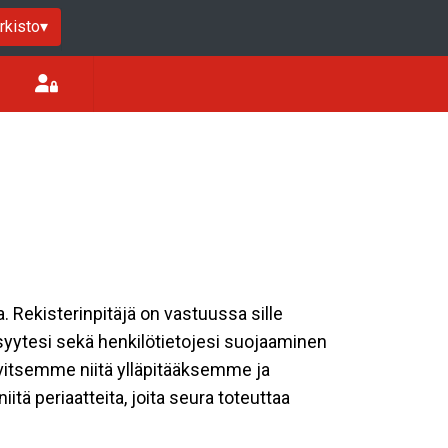
rkisto
▾
a. Rekisterinpitäjä on vastuussa sille
isyytesi sekä henkilötietojesi suojaaminen
rvitsemme niitä ylläpitääksemme ja
tä periaatteita, joita seura toteuttaa