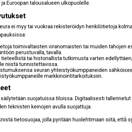
 ja Euroopan talousalueen ulkopuolelle.
vutukset
ura ei myy tai vuokraa rekisteröidyn henkilötietoja kolman
tapauksissa:
etoja toimivaltaisten viranomaisten tai muiden tahojen e
töön perustuvalla, tavalla.
 tieteellistä tai historiallista tutkimusta varten edellyttäe
e niistä tunnistettavissa.
uostumuksensa seuran yhteistyökumppaneiden sähköiseen 
hteistyökumppaneille markkinointitarkoituksiin.
teet
äilytetään suojatuissa tiloissa. Digitaalisesti tallennetut 
en teknisten keinojen avulla suojattuja.
stä tietosuojaa, jolla pyritään huolehtimaan siitä, että̈