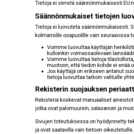
Tietoja ei siirretä säännönmukaisesti EU:n
Säännönmukaiset tietojen luo
Tietoja ei luovuteta säännönmukaisesti. Se
kolmansille osapuolille vain seuraavissa 
Voimme luovuttaa käyttäjän henkilöti
kulloinkin voimassaolevaan lainsäädän
Voimme luovuttaa tietoja tilastollista,
muotoon, että tiedon kohde ei enää ol
Jos käyttäjä on erikseen antanut s
tietoja luovuttaa tarkoin valituille y
Rekisterin suojauksen periaat
Rekisteriä koskevat manuaaliset aineistot s
jotka ovat palomuurein, salasanoin ja muid
Sivujen toteutuksessa on hyödynnetty tekni
ja ovat saatavilla vain tietoon oikeutetuille.