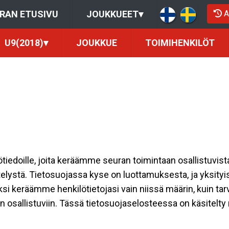
A
RAN ETUSIVU
JOUKKUEET
▾
U9(2018)
▾
JOUKKUE
TOIMIHENKILÖT
ilötiedoille, joita keräämme seuran toimintaan osallistuvist
ttelystä. Tietosuojassa kyse on luottamuksesta, ja yksity
ksi keräämme henkilötietojasi vain niissä määrin, kuin ta
allistuviin. Tässä tietosuojaselosteessa on käsitelty nii