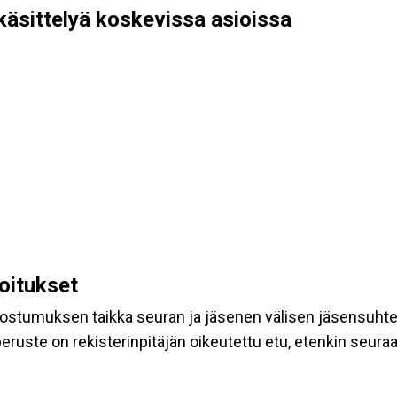
käsittelyä koskevissa asioissa
koitukset
suostumuksen taikka seuran ja jäsenen välisen jäsensuht
eruste on rekisterinpitäjän oikeutettu etu, etenkin seuraav