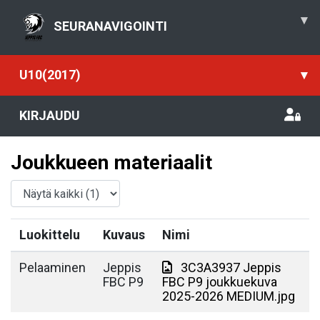
▾
SEURANAVIGOINTI
U10(2017)
▾
KIRJAUDU
Joukkueen materiaalit
Luokittelu
Kuvaus
Nimi
Pelaaminen
Jeppis
3C3A3937 Jeppis
FBC P9
FBC P9 joukkuekuva
2025-2026 MEDIUM.jpg