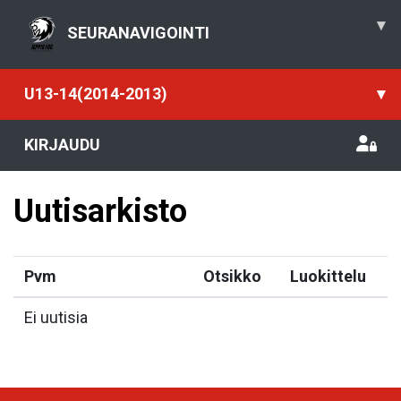
▾
SEURANAVIGOINTI
U13-14(2014-2013)
▾
KIRJAUDU
Uutisarkisto
Pvm
Otsikko
Luokittelu
Ei uutisia