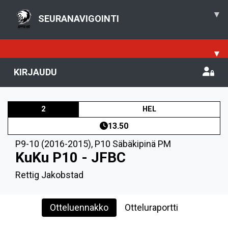
▾
SEURANAVIGOINTI
▾
KIRJAUDU
2
HEL
13.50
P9-10 (2016-2015)
,
P10 Säbäkipinä PM
KuKu P10 - JFBC
Rettig Jakobstad
Otteluennakko
Otteluraportti