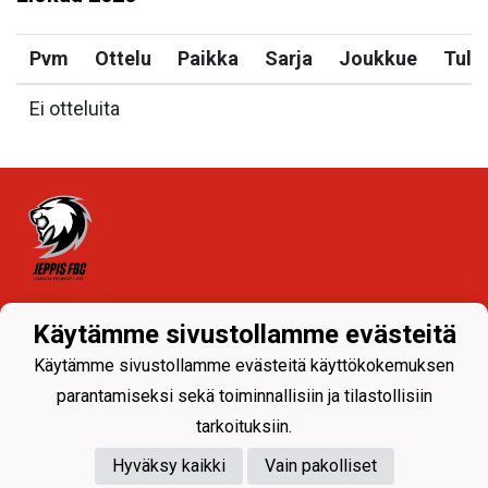
Pvm
Ottelu
Paikka
Sarja
Joukkue
Tulo
Ei otteluita
Tietosuojaseloste
Käytämme sivustollamme evästeitä
Käytämme sivustollamme evästeitä käyttökokemuksen
parantamiseksi sekä toiminnallisiin ja tilastollisiin
tarkoituksiin.
Hyväksy kaikki
Vain pakolliset
Powered by