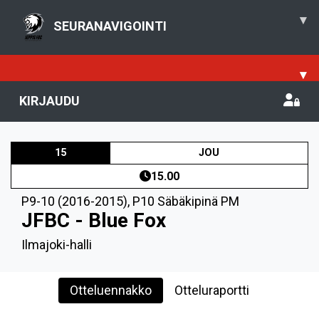
▾
SEURANAVIGOINTI
▾
KIRJAUDU
15
JOU
15.00
P9-10 (2016-2015)
,
P10 Säbäkipinä PM
JFBC - Blue Fox
Ilmajoki-halli
Otteluennakko
Otteluraportti