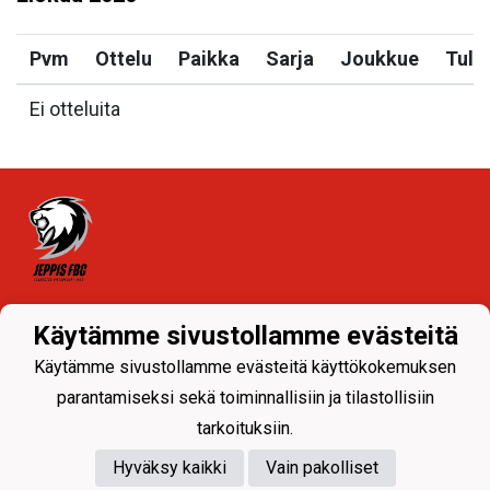
Pvm
Ottelu
Paikka
Sarja
Joukkue
Tulo
Ei otteluita
Tietosuojaseloste
Käytämme sivustollamme evästeitä
Käytämme sivustollamme evästeitä käyttökokemuksen
parantamiseksi sekä toiminnallisiin ja tilastollisiin
tarkoituksiin.
Hyväksy kaikki
Vain pakolliset
Powered by