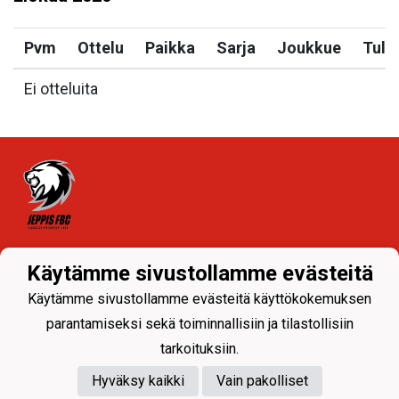
Pvm
Ottelu
Paikka
Sarja
Joukkue
Tulo
Ei otteluita
Tietosuojaseloste
Käytämme sivustollamme evästeitä
Käytämme sivustollamme evästeitä käyttökokemuksen
parantamiseksi sekä toiminnallisiin ja tilastollisiin
tarkoituksiin.
Hyväksy kaikki
Vain pakolliset
Powered by